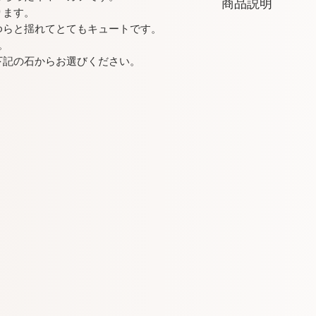
商品説明
ります。
ゆらと揺れてとてもキュートです。
素材：silver925
。
幅：最大8mm
厚み：約0.9mm
下記の石からお選びください。
石各種：ペアシェイプ
発送：ご入金確認よ