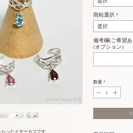
選択
雨粒選択
*
選択
備考欄(ご希望
(オプション)
数量
*
カ
しらったイヤーカフです。