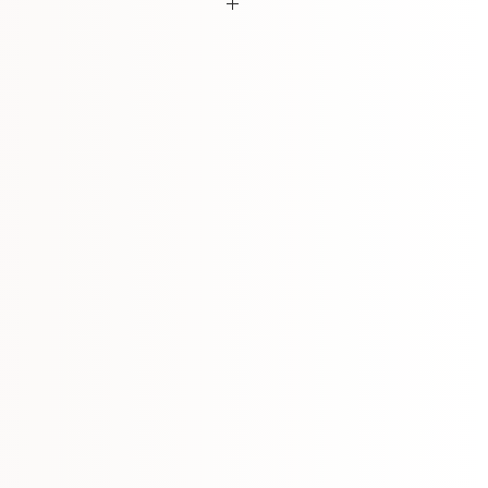
カット(4×6mm)
り21日間以内