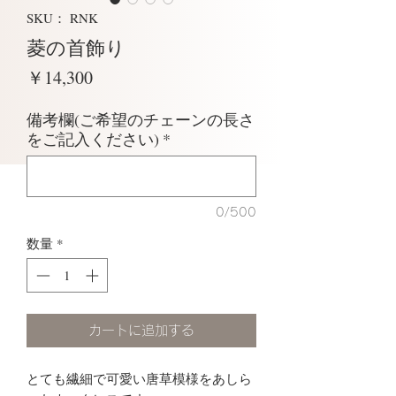
SKU： RNK
菱の首飾り
価
￥14,300
格
備考欄(ご希望のチェーンの長さ
をご記入ください)
*
0/500
数量
*
カートに追加する
とても繊細で可愛い唐草模様をあしら