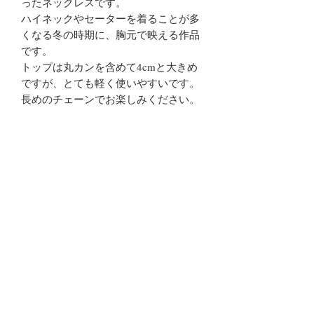
ったネックレスです。
ハイネックやセーターを着ることが多
くなる冬の時期に、胸元で映える作品
です。
トップは丸カンを含めて4cmと大きめ
ですが、とても軽く使いやすいです。
長めのチェーンでお楽しみください。
チェーンの長さはご希望に合わせてお
作り出来ます。
備考欄にご記入ください。
商品説明
素 材：Silver925
ご注意点
幅：2.5cm
高さ：4cm
・当店のシルバージュエリーは繊細な
厚み：最大1.2mm
作りになっております。力の要る作業
発送：ご入金確認より2日間以内(イベ
やスポーツ等をされる際は外していた
ント出展中は5日間以内の発送となり