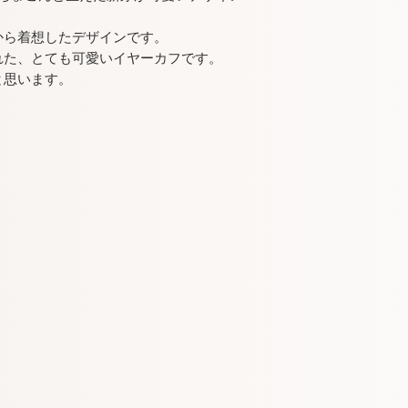
・長くお使いにな
銀磨きクロス等で
から着想したデザインです。
・万が一金属アレ
れた、とても可愛いイヤーカフです。
用を中止し、お近
と思います。
・お買い求め易く
ます。ご了承くだ
・他の販売口との
「売り切れ」の場
だけ早く製作して
い。
・サイズが違った
まった、等のお客
来ません。サイズ
りますのでご注意