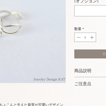
(オプション)
数量
*
カ
商品説明
素 材：Silver925
ご注意点
幅：最大9.5mm
厚み：最大1.3mm
・当店のシルバー
発送：ご入金確認よ
おります。力の要
日間以内の発送と
外していただく様
、ちょこんと生えた新芽が可愛いデザイン