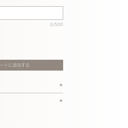
0/500
ートに追加する
ジュエリーは繊細な作りになって
り2日間以内(イベント出展中は5
る作業やスポーツ等をされる際は
なりますご了承ください）
お願い致します。