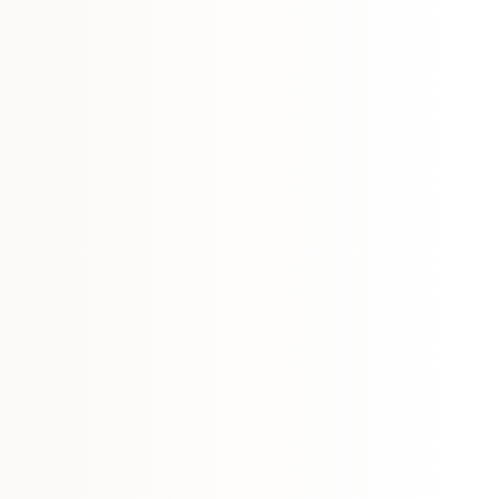
ることで変色していきますので、
お手入れをお願い致します。
ルギー症状が出た場合は直ちに使
くの医療機関へご相談ください。
するため簡易包装での発送となり
さい。
同時販売のため「在庫あり」でも
合がございます。その際は出来る
お届け致します。ご了承くださ
、イメージが違った、破損してし
様のご都合による返品はお受け出
直しや修理の際は別途料金が掛か
ください。