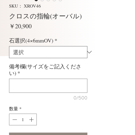
SKU： XROV46
クロスの指輪(オーバル)
価
￥20,900
格
石選択(4×6mmOV)
*
備考欄(サイズをご記入くださ
い)
*
0/500
数量
*