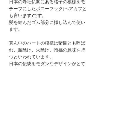
日本の寺社仏閣にある格子の模様をモ
チーフにしたポニーフック(ヘアカフと
も言います)です。
髪を結んだゴム部分に挿し込んで使い
ます。
真ん中のハートの模様は猪目とも呼ば
れ、魔除け、火除け、招福の意味を持
つといわれています。
日本の伝統をモダンなデザインがとて
も華やかなへアクセサリーです。
和装はもちろん、洋装にもとても良く
合うため、使いやすいヘアアクセサリ
ーです。
商品説明
素 材：Silver925
ご注意点
縦：1.7cm