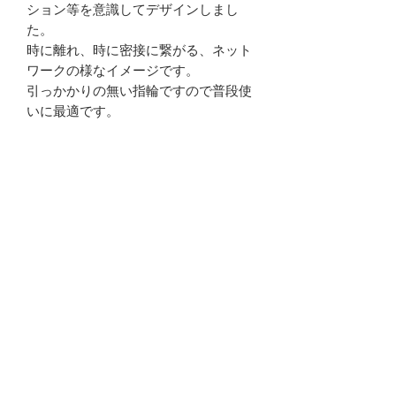
ション等を意識してデザインしまし
た。
時に離れ、時に密接に繋がる、ネット
ワークの様なイメージです。
引っかかりの無い指輪ですので普段使
いに最適です。
オススメ：親指、人差し指、中指、薬
指、小指
商品説明
素 材：Silver925
ご注意点
幅：最大5mm
厚み：最大1.1mm
・当店のシルバージュエリーは繊細な
サイズ：1号〜19号
作りになっております。力の要る作業
発送：ご入金確認より2日間以内(イベ
やスポーツ等をされる際は外していた
ント出展中は5日間以内の発送となり
kat@kachunao.com
だく様お願い致します。
ますご了承ください）
・長くお使いになることで変色してい