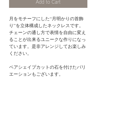
Add to Cart
月をモチーフにした“月明かりの首飾
り”を立体構成したネックレスです。
チェーンの通し方で表情を自由に変え
ることが出来るユニークな作りになっ
ています。是非アレンジしてお楽しみ
ください。
ペアシェイプカットの石を付けたバリ
エーションもございます。
※ご希望に応じて60cmまでチェーンの
長さの調整を承ります。備考欄にご記
入ください。それ以上をご希望の方は
事前にお問い合わせください。
商品説明