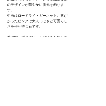
のデザインが華やかに胸元を飾りま
す。
中石はロードライトガーネット。紫が
かったピンクは大人っぽさと可愛らし
さを併せ持つ石です。
季節問わずお使いいただけるとても美
しいネックレスです。
是非お出かけの際にご着用ください。
商品説明
素 材：Silver925、ロードライトガー
ご注意点
ネット(6mmラウンドカット)
幅約19mm×高さ約19mm
・使用している石は天然石です。品質
チェーン長さ：40cm+アジャスター
は吟味しておりますが、インクルージ
5cm
ョン(内包物)がある場合もございま
発送：2日以内の発送となります。
kat@kachunao.com
す。ご了承ください。
・当店のシルバージュエリーは繊細な