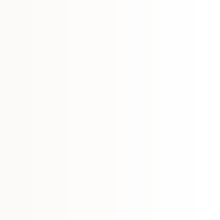
ジュエリーは繊細な作りになって
る作業やスポーツ等をされる際は
り2日間以内(イベント出展中は5
お願い致します。
なりますご了承ください）
ることで変色していきますので、
お手入れをお願い致します。
ルギー症状が出た場合は直ちに使
くの医療機関へご相談ください。
するため簡易包装での発送となり
さい。
同時販売のため「在庫あり」でも
合がございます。その際は出来る
お届け致します。ご了承くださ
、イメージが違った、破損してし
様のご都合による返品はお受け出
直しや修理の際は別途料金が掛か
ください。