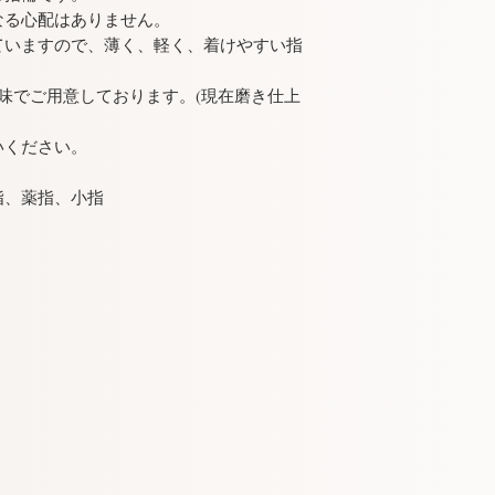
・当店のシルバー
なる心配はありません。
サイズ：5号〜23号
おります。力の要
発送：ご入金確認よ
ていますので、薄く、軽く、着けやすい指
外していただく様
日間以内の発送と
・長くお使いにな
味でご用意しております。(現在磨き仕上
銀磨きクロス等で
・万が一金属アレ
いください。
用を中止し、お近
・お買い求め易く
指、薬指、小指
ます。ご了承くだ
・他の販売口との
「売り切れ」の場
だけ早く製作して
い。
・サイズが違った
まった、等のお客
来ません。サイズ
りますのでご注意