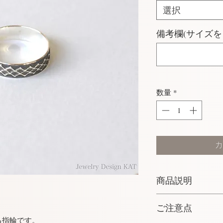
選択
備考欄(サイズを
数量
*
カ
商品説明
素材：silver925
ご注意点
幅：約5mm
る指輪です。
厚み：1.1mm